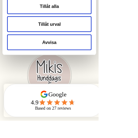
Tillåt alla
Wholesome organic dog food 
made with sweet potatoes and 
salmon.
Tillåt urval
Avvisa
Våra öppettider
mån-fre 07:30 - 18:00