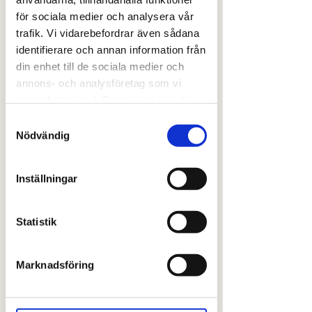
för sociala medier och analysera vår
trafik. Vi vidarebefordrar även sådana
identifierare och annan information från
din enhet till de sociala medier och
Salmon Sweet
annons- och analysföretag som vi
samarbetar med. Dessa kan i sin tur
Potato Mix
kombinera informationen med annan
Samtyckesval
Price
SEK 60.00
information som du har tillhandahållit
Nödvändig
eller som de har samlat in när du har
Weight
*
använt deras tjänster.
Inställningar
Quantity
*
Statistik
Marknadsföring
Add to Cart