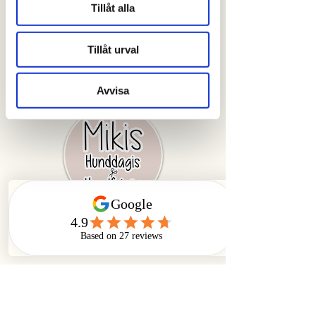
Tillåt alla
Crunchy organic pumpkin 
biscuits that dogs love.
Tillåt urval
Avvisa
Våra öppettider
mån-fre 07:30 - 18:00
Åkerhielmsgatan 14,